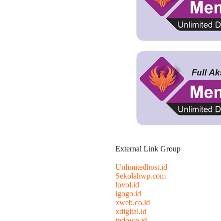
External Link Group
Unlimitedhost.id
Sekolahwp.com
lovol.id
igogo.id
xweb.co.id
xdigital.id
indowp.id