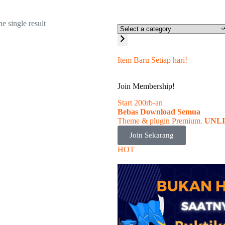
e single result
Item Baru
Setiap
hari!
Join Membership!
Start 200rb-an
Bebas Download Semua
Theme & plugin Premium.
UNLIM
Join Sekarang
HOT