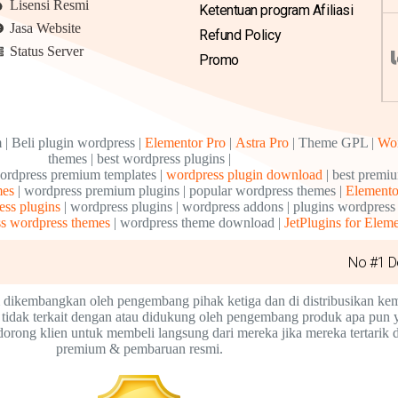
Lisensi Resmi
Ketentuan program Afiliasi
Jasa Website
Refund Policy
Status Server
Promo
| Beli plugin wordpress |
Elementor Pro
|
Astra Pro
| Theme GPL |
Wo
themes | best wordpress plugins |
ordpress premium templates |
wordpress plugin download
| best premi
mes
| wordpress premium plugins | popular wordpress themes |
Elemento
ess plugins
| wordpress plugins | wordpress addons | plugins wordpress
ss wordpress themes
| wordpress theme download |
JetPlugins for Elem
No #1 D
 dikembangkan oleh pengembang pihak ketiga dan di distribusikan ke
tidak terkait dengan atau didukung oleh pengembang produk apa pun ya
ong klien untuk membeli langsung dari mereka jika mereka tertarik 
premium & pembaruan resmi.